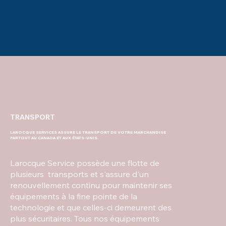
TRANSPORT
LAROCQUE SERVICES ASSURE LE TRANSPORT DE VOTRE MARCHANDISE
PARTOUT AU CANADA ET AUX ÉTATS-UNIS.
Larocque Service possède une flotte de
plusieurs transports et s'assure d'un
renouvellement continu pour maintenir ses
équipements à la fine pointe de la
technologie et que celles-ci demeurent des
plus sécuritaires. Tous nos équipements