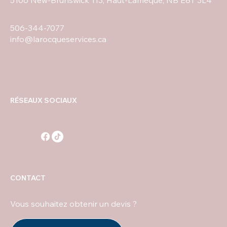
5106 New-Brunswick 113, Haut-Lamèque, NB E8T 3L4
506-344-7077
info@larocqueservices.ca
RÉSEAUX SOCIAUX
CONTACT
Vous souhaitez obtenir un devis ?