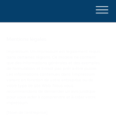
Mentions légales
Impressum. Un impressum est légalement requis
dans certaines régions. Ce modèle ne contient
que des informations générales et des exemples
de formulation, et il n'est pas prêt à être publié.
Les informations contenues dans l’impressum
varient en fonction de votre entreprise ou de
votre type de site Web. Nous vous
recommandons de demander un avis juridique
pour vous aider à comprendre et à créer votre
impressum.
[Nom de l'entreprise]